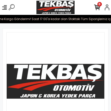
0
ine Kargo Gönderimi! Saat 17:00'a kadar olan Stoktaki Tüm Siparişleriniz iç