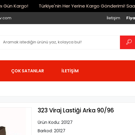
Gün Kargo!
Türkiye'nin Her Yerine Kargo Gönderimi! Saat 17:
iv.com
İletişim
Fiya
ÇOK SATANLAR
İLETİŞİM
323 Viraj Lastiği Arka 90/96
Ürün Kodu:
20127
Barkod:
20127