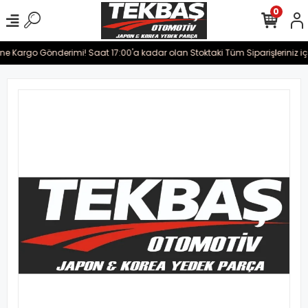
0
rine Kargo Gönderimi! Saat 17:00'a kadar olan Stoktaki Tüm Siparişleriniz i