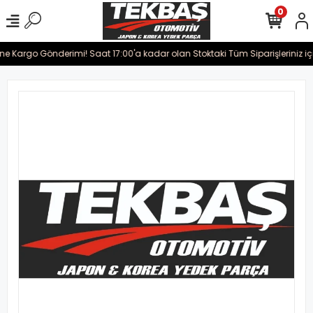
0
ine Kargo Gönderimi! Saat 17:00'a kadar olan Stoktaki Tüm Siparişleriniz iç