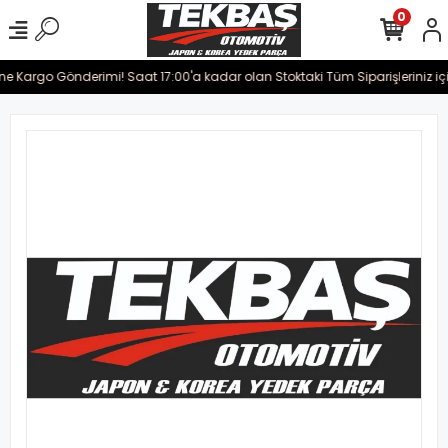
0
ine Kargo Gönderimi! Saat 17:00'a kadar olan Stoktaki Tüm Siparişleriniz iç