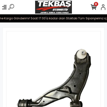
0
rine Kargo Gönderimi! Saat 17:00'a kadar olan Stoktaki Tüm Siparişleriniz i