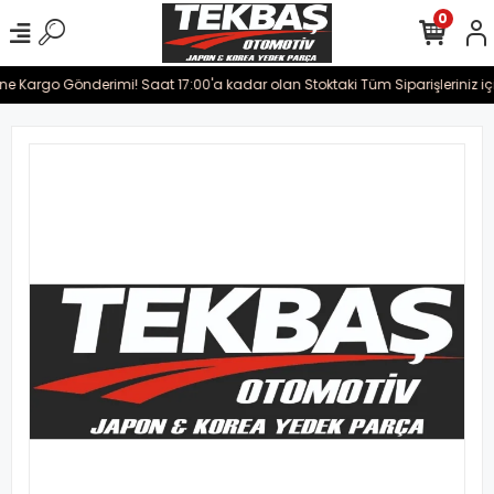
0
rine Kargo Gönderimi! Saat 17:00'a kadar olan Stoktaki Tüm Siparişleriniz i