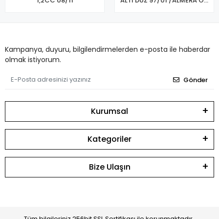
1,2CC 08/11
ALTI DÜZ 97/01 /ALMERA ÖN
FREN BALATASI
Kampanya, duyuru, bilgilendirmelerden e-posta ile haberdar
olmak istiyorum.
Gönder
Kurumsal
Kategoriler
Bize Ulaşın
Tüm bilgileriniz 256bit SSL Sertifikası ile korunmaktadır.