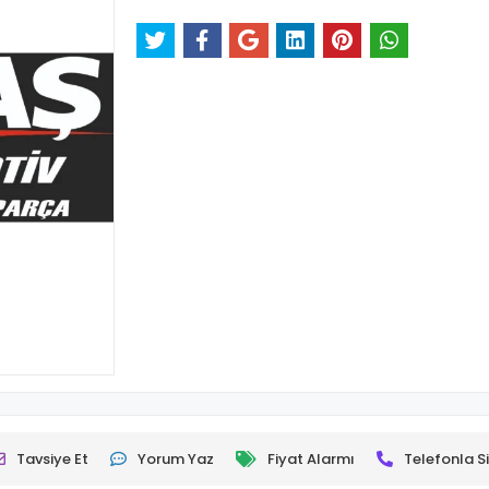
Tavsiye Et
Yorum Yaz
Fiyat Alarmı
Telefonla Si