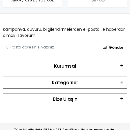
ARKA / 626 DENGE KOL
İ30/RİO
BURCU 91/02
Kampanya, duyuru, bilgilendirmelerden e-posta ile haberdar
olmak istiyorum.
Gönder
Kurumsal
Kategoriler
Bize Ulaşın
Tüm bilgileriniz 256bit SSL Sertifikası ile korunmaktadır.