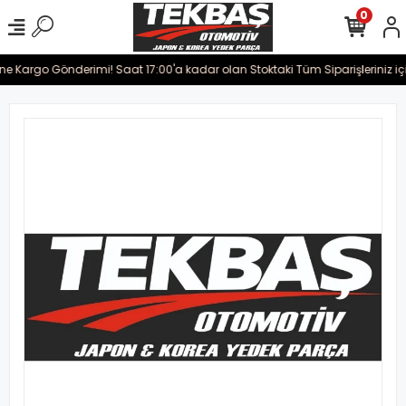
0
ine Kargo Gönderimi! Saat 17:00'a kadar olan Stoktaki Tüm Siparişleriniz iç