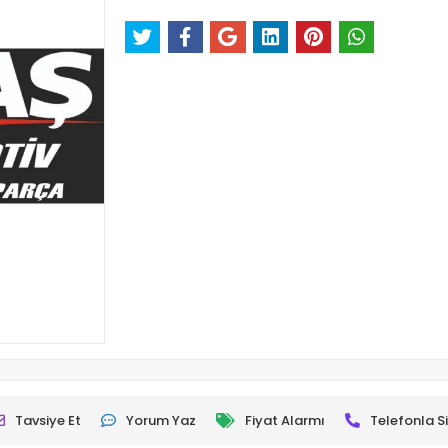
Tavsiye Et
Yorum Yaz
Fiyat Alarmı
Telefonla Si