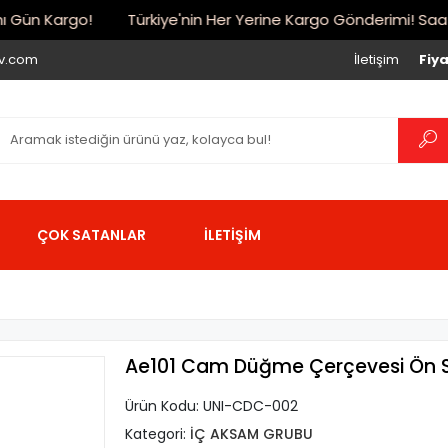
Gün Kargo!
Türkiye'nin Her Yerine Kargo Gönderimi! Saat 17:
iv.com
İletişim
Fiya
ÇOK SATANLAR
İLETİŞİM
Ae101 Cam Düğme Çerçevesi Ön So
Ürün Kodu:
UNI-CDC-002
Kategori:
İÇ AKSAM GRUBU