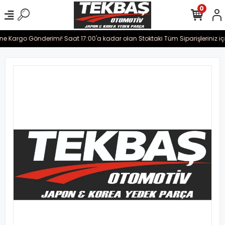
0
ine Kargo Gönderimi! Saat 17:00'a kadar olan Stoktaki Tüm Siparişleriniz iç