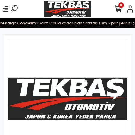
0
ine Kargo Gönderimi! Saat 17:00'a kadar olan Stoktaki Tüm Siparişleriniz iç