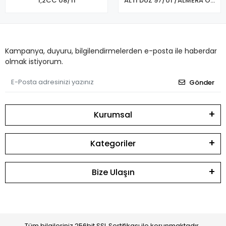
1,2CC 08/11
ALTI DÜZ 97/01 /ALMERA ÖN
FREN BALATASI
Kampanya, duyuru, bilgilendirmelerden e-posta ile haberdar
olmak istiyorum.
Gönder
Kurumsal
Kategoriler
Bize Ulaşın
Tüm bilgileriniz 256bit SSL Sertifikası ile korunmaktadır.