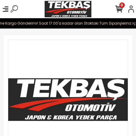
0
ine Kargo Gönderimi! Saat 17:00'a kadar olan Stoktaki Tüm Siparişleriniz iç