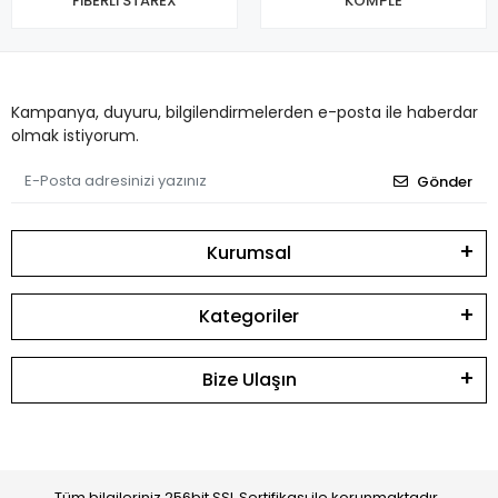
FİBERLİ STAREX
KOMPLE
Kampanya, duyuru, bilgilendirmelerden e-posta ile haberdar
olmak istiyorum.
Gönder
Kurumsal
Kategoriler
Bize Ulaşın
Tüm bilgileriniz 256bit SSL Sertifikası ile korunmaktadır.