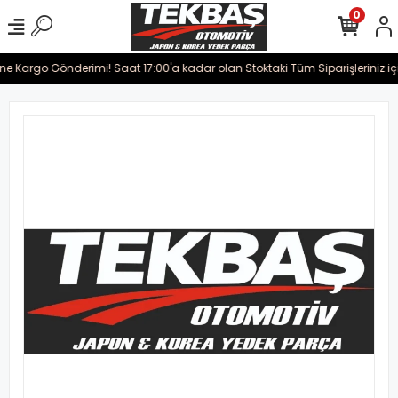
0
ine Kargo Gönderimi! Saat 17:00'a kadar olan Stoktaki Tüm Siparişleriniz iç