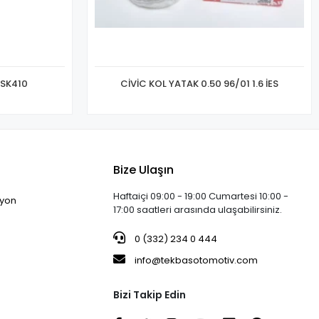
 SK410
CİVİC KOL YATAK 0.50 96/01 1.6 İES
Bize Ulaşın
Haftaiçi 09:00 - 19:00 Cumartesi 10:00 -
iyon
17:00 saatleri arasında ulaşabilirsiniz.
0 (332) 234 0 444
info@tekbasotomotiv.com
Bizi Takip Edin