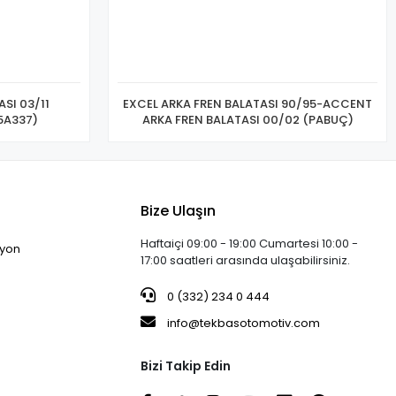
SI 03/11
EXCEL ARKA FREN BALATASI 90/95-ACCENT
/11 (4605A337)
ARKA FREN BALATASI 00/02 (PABUÇ)
Bize Ulaşın
Haftaiçi 09:00 - 19:00 Cumartesi 10:00 -
iyon
17:00 saatleri arasında ulaşabilirsiniz.
0 (332) 234 0 444
info@tekbasotomotiv.com
Bizi Takip Edin