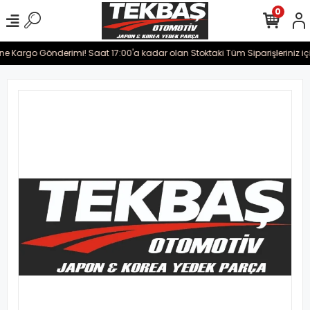
0
ine Kargo Gönderimi! Saat 17:00'a kadar olan Stoktaki Tüm Siparişleriniz iç