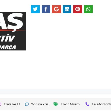
Tavsiye Et
Yorum Yaz
Fiyat Alarmı
Telefonla Si