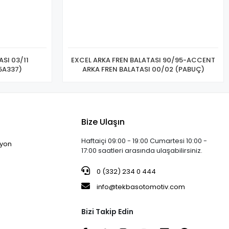
SI 03/11
EXCEL ARKA FREN BALATASI 90/95-ACCENT
/11 (4605A337)
ARKA FREN BALATASI 00/02 (PABUÇ)
Bize Ulaşın
Haftaiçi 09:00 - 19:00 Cumartesi 10:00 -
iyon
17:00 saatleri arasında ulaşabilirsiniz.
0 (332) 234 0 444
info@tekbasotomotiv.com
Bizi Takip Edin