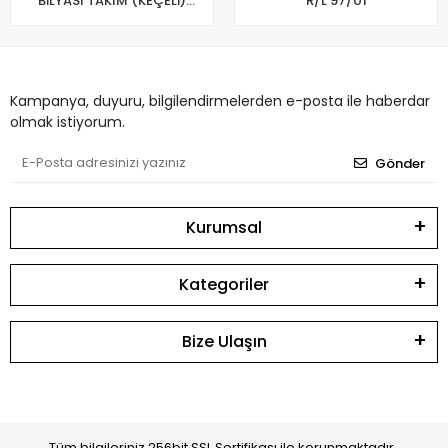
BİLYASI TAKIM (KEÇELİ)
R/L 97/01
96/01
Kampanya, duyuru, bilgilendirmelerden e-posta ile haberdar
olmak istiyorum.
Gönder
Kurumsal
Kategoriler
Bize Ulaşın
Tüm bilgileriniz 256bit SSL Sertifikası ile korunmaktadır.