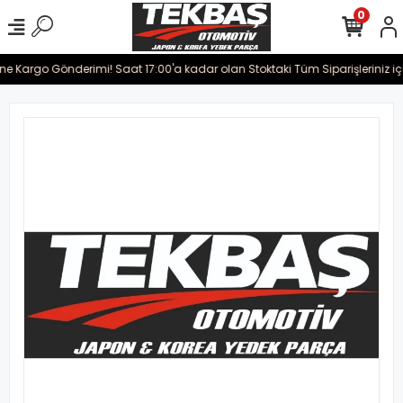
0
ine Kargo Gönderimi! Saat 17:00'a kadar olan Stoktaki Tüm Siparişleriniz iç