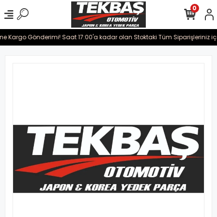
0
ine Kargo Gönderimi! Saat 17:00'a kadar olan Stoktaki Tüm Siparişleriniz iç