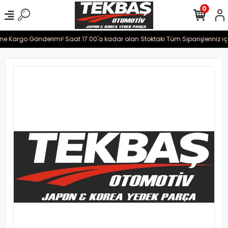
0
ine Kargo Gönderimi! Saat 17:00'a kadar olan Stoktaki Tüm Siparişleriniz iç