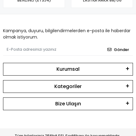
BENZİNLİ (ET3J4)
LASTİĞİ ARKA 88/06
Kampanya, duyuru, bilgilendirmelerden e-posta ile haberdar
olmak istiyorum.
Gönder
Kurumsal
Kategoriler
Bize Ulaşın
Tüm bilgileriniz 256bit SSL Sertifikası ile korunmaktadır.