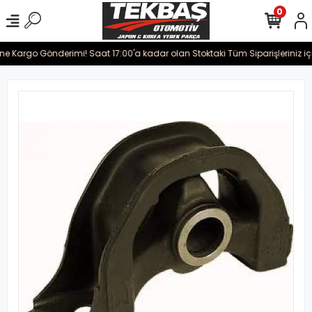
0
ine Kargo Gönderimi! Saat 17:00'a kadar olan Stoktaki Tüm Siparişleriniz iç