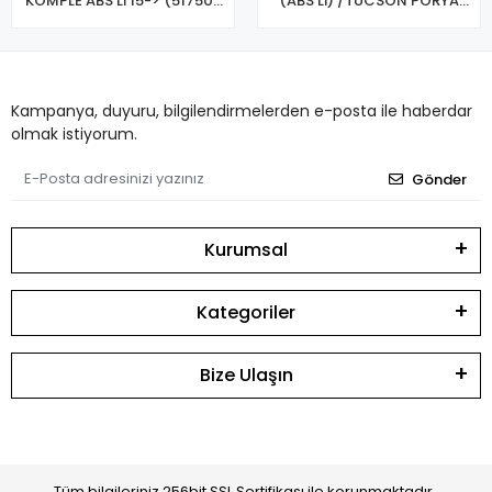
KOMPLE ABS Lİ 15-> (51750-
(ABS Lİ) /TUCSON PORYA
C1000)
ÖN 15/20
Kampanya, duyuru, bilgilendirmelerden e-posta ile haberdar
olmak istiyorum.
Gönder
Kurumsal
Kategoriler
Bize Ulaşın
Tüm bilgileriniz 256bit SSL Sertifikası ile korunmaktadır.