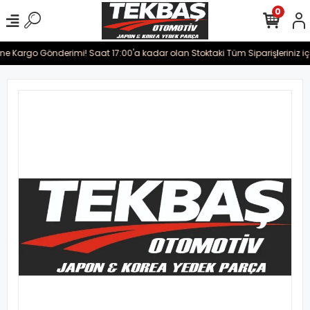
0
rine Kargo Gönderimi! Saat 17:00'a kadar olan Stoktaki Tüm Siparişleriniz i