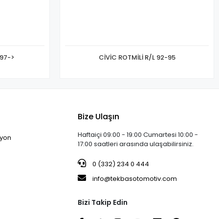
 97->
CİVİC ROTMİLİ R/L 92-95
Bize Ulaşın
Haftaiçi 09:00 - 19:00 Cumartesi 10:00 -
iyon
17:00 saatleri arasında ulaşabilirsiniz.
0 (332) 234 0 444
info@tekbasotomotiv.com
Bizi Takip Edin