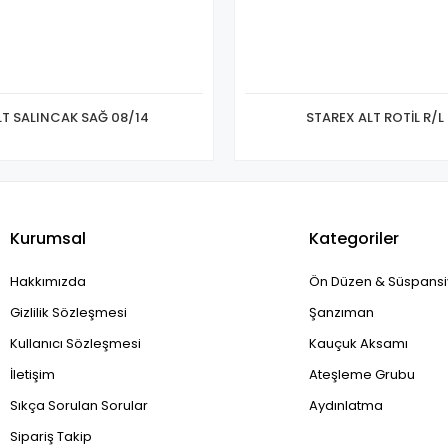
LT SALINCAK SAĞ 08/14
STAREX ALT ROTİL R/L
Kurumsal
Kategoriler
Hakkımızda
Ön Düzen & Süspans
Gizlilik Sözleşmesi
Şanzıman
Kullanıcı Sözleşmesi
Kauçuk Aksamı
İletişim
Ateşleme Grubu
Sıkça Sorulan Sorular
Aydınlatma
Sipariş Takip