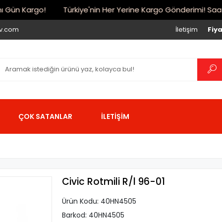
Gün Kargo!
Türkiye'nin Her Yerine Kargo Gönderimi! Saat 17:
iv.com
İletişim
Fiya
ÇOK SATANLAR
İLETİŞİM
Civic Rotmili R/l 96-01
Ürün Kodu:
40HN4505
Barkod:
40HN4505