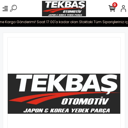
0
rine Kargo Gönderimi! Saat 17:00'a kadar olan Stoktaki Tüm Siparişleriniz i