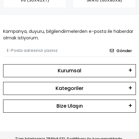
V6 (30X42X7)
SK410 (60X80X8)
Kampanya, duyuru, bilgilendirmelerden e-posta ile haberdar
olmak istiyorum.
Gönder
Kurumsal
Kategoriler
Bize Ulaşın
Tüm bilgileriniz 256bit SSL Sertifikası ile korunmaktadır.