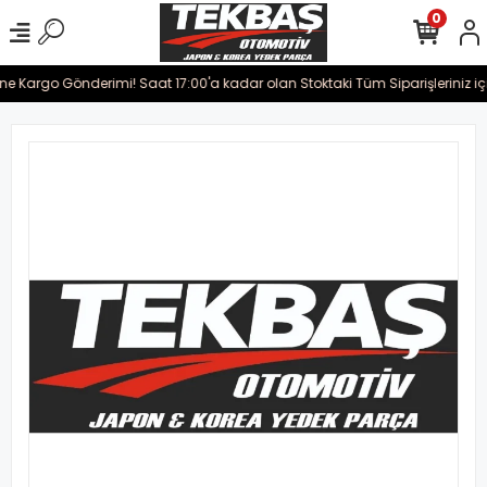
0
ine Kargo Gönderimi! Saat 17:00'a kadar olan Stoktaki Tüm Siparişleriniz iç