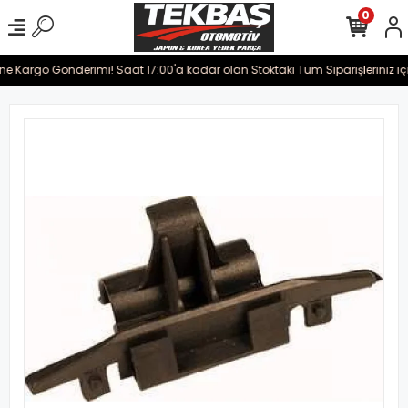
0
ine Kargo Gönderimi! Saat 17:00'a kadar olan Stoktaki Tüm Siparişleriniz iç