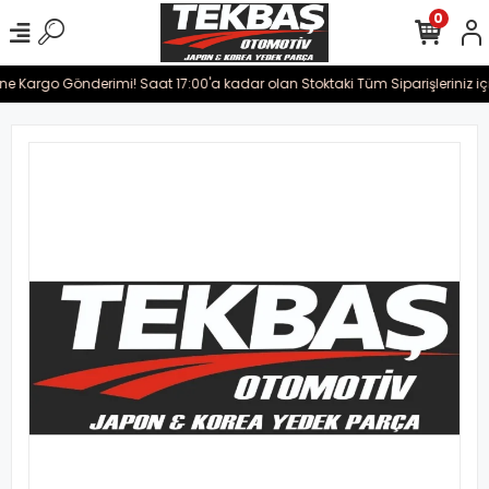
0
ine Kargo Gönderimi! Saat 17:00'a kadar olan Stoktaki Tüm Siparişleriniz iç