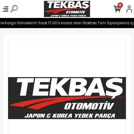
0
ine Kargo Gönderimi! Saat 17:00'a kadar olan Stoktaki Tüm Siparişleriniz iç