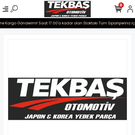
0
ine Kargo Gönderimi! Saat 17:00'a kadar olan Stoktaki Tüm Siparişleriniz iç