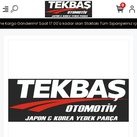
0
ine Kargo Gönderimi! Saat 17:00'a kadar olan Stoktaki Tüm Siparişleriniz iç