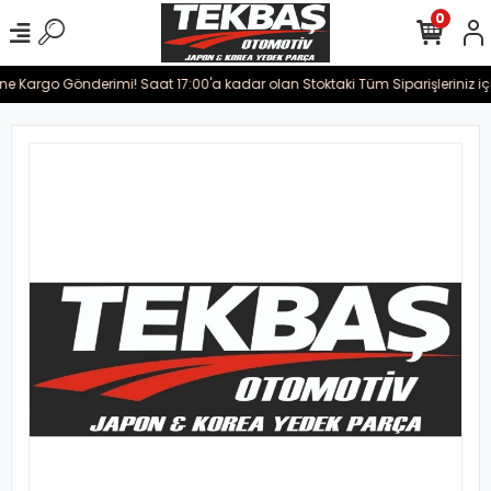
0
ine Kargo Gönderimi! Saat 17:00'a kadar olan Stoktaki Tüm Siparişleriniz iç