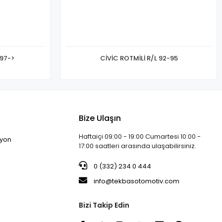
 97->
CİVİC ROTMİLİ R/L 92-95
Bize Ulaşın
Haftaiçi 09:00 - 19:00 Cumartesi 10:00 -
iyon
17:00 saatleri arasında ulaşabilirsiniz.
0 (332) 234 0 444
info@tekbasotomotiv.com
Bizi Takip Edin