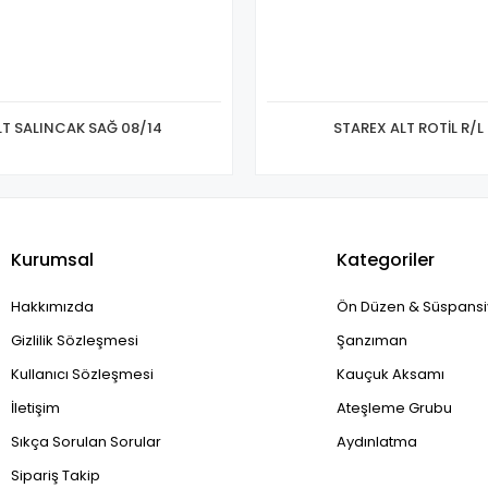
LT SALINCAK SAĞ 08/14
STAREX ALT ROTİL R/L
Kurumsal
Kategoriler
Hakkımızda
Ön Düzen & Süspans
Gizlilik Sözleşmesi
Şanzıman
Kullanıcı Sözleşmesi
Kauçuk Aksamı
İletişim
Ateşleme Grubu
Sıkça Sorulan Sorular
Aydınlatma
Sipariş Takip