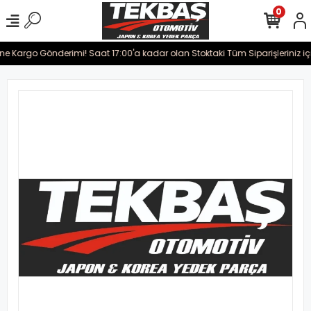
0
ine Kargo Gönderimi! Saat 17:00'a kadar olan Stoktaki Tüm Siparişleriniz iç