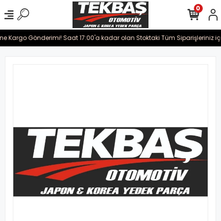
0
ine Kargo Gönderimi! Saat 17:00'a kadar olan Stoktaki Tüm Siparişleriniz iç