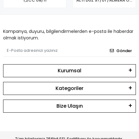
1,2CC 08/11
ALTI DÜZ 97/01 /ALMERA ÖN
FREN BALATASI
Kampanya, duyuru, bilgilendirmelerden e-posta ile haberdar
olmak istiyorum.
Gönder
Kurumsal
Kategoriler
Bize Ulaşın
Tüm bilgileriniz 256bit SSL Sertifikası ile korunmaktadır.