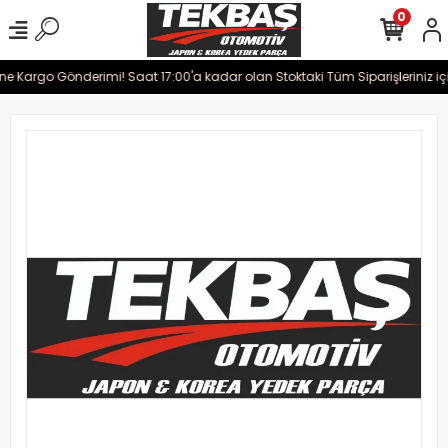
0
ine Kargo Gönderimi! Saat 17:00'a kadar olan Stoktaki Tüm Siparişleriniz iç