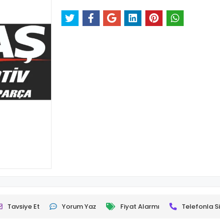
Tavsiye Et
Yorum Yaz
Fiyat Alarmı
Telefonla Si