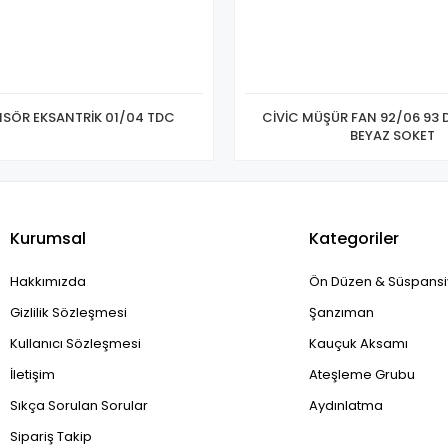
NSÖR EKSANTRİK 01/04 TDC
CİVİC MÜŞÜR FAN 92/06 93 
BEYAZ SOKET
Kurumsal
Kategoriler
Hakkımızda
Ön Düzen & Süspans
Gizlilik Sözleşmesi
Şanzıman
Kullanıcı Sözleşmesi
Kauçuk Aksamı
İletişim
Ateşleme Grubu
Sıkça Sorulan Sorular
Aydınlatma
Sipariş Takip