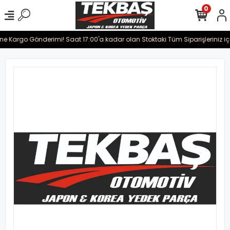
0
ine Kargo Gönderimi! Saat 17:00'a kadar olan Stoktaki Tüm Siparişleriniz iç