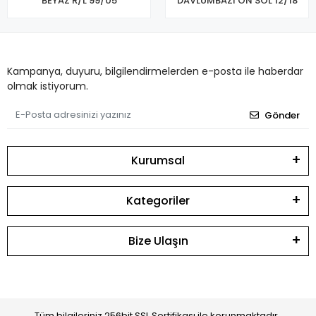
BEYAZ R/L 99/05
DAVLUMBAZI ÖN SOL 12/18
Kampanya, duyuru, bilgilendirmelerden e-posta ile haberdar
olmak istiyorum.
Gönder
Kurumsal
Kategoriler
Bize Ulaşın
Tüm bilgileriniz 256bit SSL Sertifikası ile korunmaktadır.