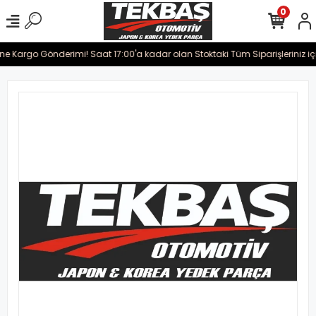
0
ine Kargo Gönderimi! Saat 17:00'a kadar olan Stoktaki Tüm Siparişleriniz iç