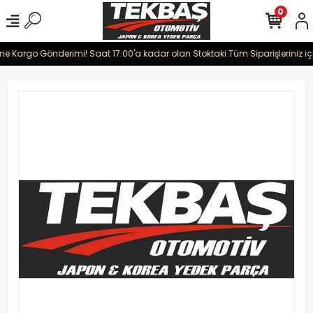
0
ine Kargo Gönderimi! Saat 17:00'a kadar olan Stoktaki Tüm Siparişleriniz iç