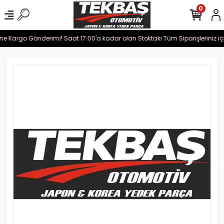
0
ine Kargo Gönderimi! Saat 17:00'a kadar olan Stoktaki Tüm Siparişleriniz iç