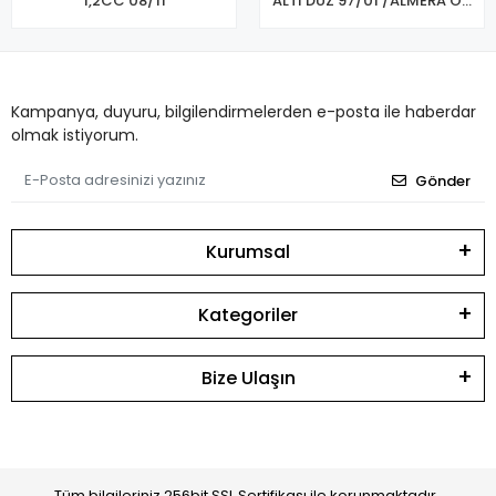
1,2CC 08/11
ALTI DÜZ 97/01 /ALMERA ÖN
FREN BALATASI
Kampanya, duyuru, bilgilendirmelerden e-posta ile haberdar
olmak istiyorum.
Gönder
Kurumsal
Kategoriler
Bize Ulaşın
Tüm bilgileriniz 256bit SSL Sertifikası ile korunmaktadır.