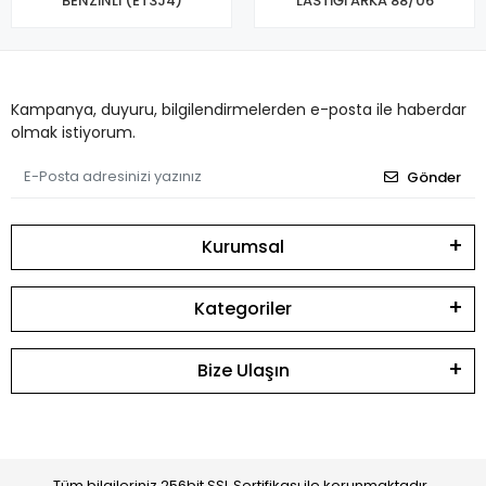
BENZİNLİ (ET3J4)
LASTİĞİ ARKA 88/06
Kampanya, duyuru, bilgilendirmelerden e-posta ile haberdar
olmak istiyorum.
Gönder
Kurumsal
Kategoriler
Bize Ulaşın
Tüm bilgileriniz 256bit SSL Sertifikası ile korunmaktadır.