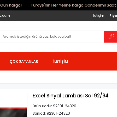
n Kargo!
Türkiye'nin Her Yerine Kargo Gönderimi! Saat 17:00
iv.com
İletişim
Fiya
ÇOK SATANLAR
İLETİŞİM
Excel Sinyal Lambası Sol 92/94
Ürün Kodu:
92301-24320
Barkod:
92301-24320