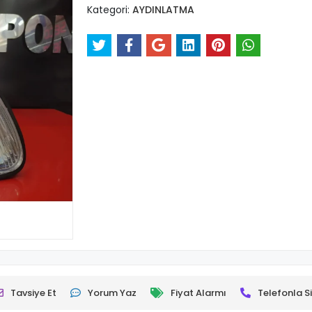
Kategori:
AYDINLATMA
Tavsiye Et
Yorum Yaz
Fiyat Alarmı
Telefonla Si