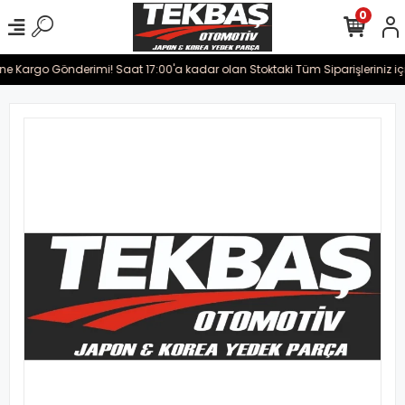
0
ine Kargo Gönderimi! Saat 17:00'a kadar olan Stoktaki Tüm Siparişleriniz iç