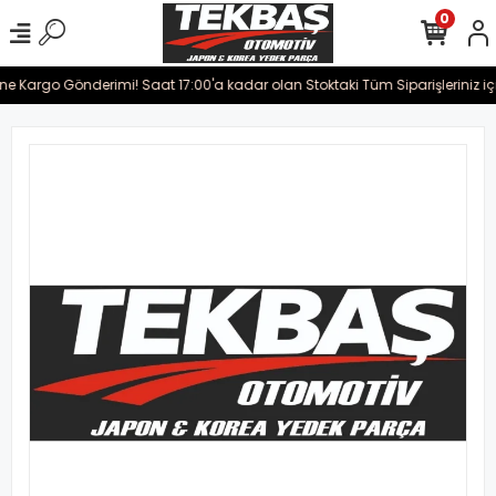
0
ine Kargo Gönderimi! Saat 17:00'a kadar olan Stoktaki Tüm Siparişleriniz iç