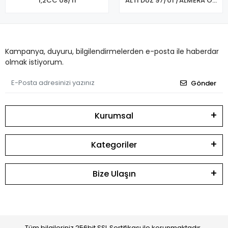
1,2CC 08/11
ALTI DÜZ 97/01 /ALMERA ÖN
FREN BALATASI
Kampanya, duyuru, bilgilendirmelerden e-posta ile haberdar
olmak istiyorum.
Gönder
Kurumsal
Kategoriler
Bize Ulaşın
Tüm bilgileriniz 256bit SSL Sertifikası ile korunmaktadır.