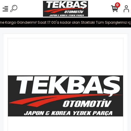
0
rine Kargo Gönderimi! Saat 17:00'a kadar olan Stoktaki Tüm Siparişleriniz i