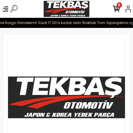
0
rine Kargo Gönderimi! Saat 17:00'a kadar olan Stoktaki Tüm Siparişleriniz i