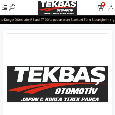
0
ine Kargo Gönderimi! Saat 17:00'a kadar olan Stoktaki Tüm Siparişleriniz iç