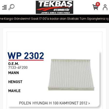
0
ine Kargo Gönderimi! Saat 17:00'a kadar olan Stoktaki Tüm Siparişleriniz iç